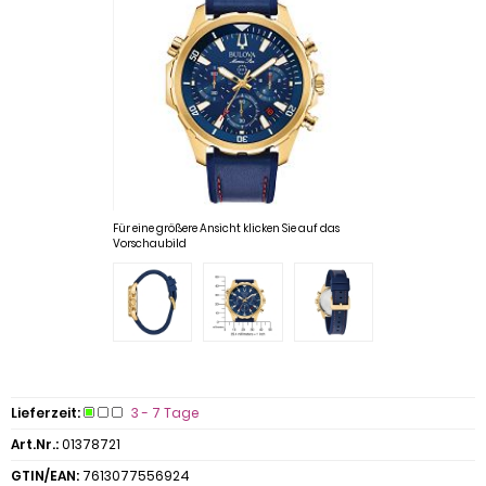
Für eine größere Ansicht klicken Sie auf das
Vorschaubild
Lieferzeit:
3 - 7 Tage
Art.Nr.:
01378721
GTIN/EAN:
7613077556924