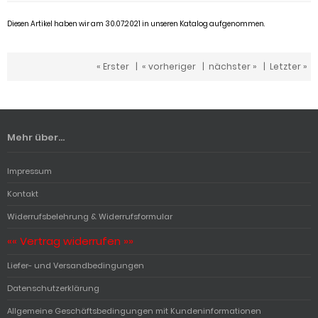
Diesen Artikel haben wir am 30.07.2021 in unseren Katalog aufgenommen.
« Erster
|
« vorheriger
|
nächster »
|
Letzter »
Mehr über...
Impressum
Kontakt
Widerrufsbelehrung & Widerrufsformular
«« Vertrag widerrufen »»
Liefer- und Versandbedingungen
Datenschutzerklärung
Allgemeine Geschäftsbedingungen mit Kundeninformationen