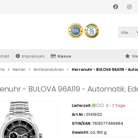
Alle
ntakt
Impressum
Kasse
Me
ite
Herren
Armbanduhren
Herrenuhr - BULOVA 96A119 - Auto
enuhr - BULOVA 96A119 - Automatik, Ed
Lieferzeit:
3 - 7 Tage
Art.Nr.:
01416122
GTIN/EAN:
7613077466964
Gewicht:
ca. 160 g