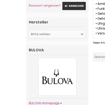
• Arm
Passwort vergessen?
ANMELDEN
• Fun
• Geh
• Geh
Hersteller
• Uhrg
• Uhr
• Vers
Bitte wählen
Diesen Ar
BULOVA
Übersi
BULOVA Homepage
»