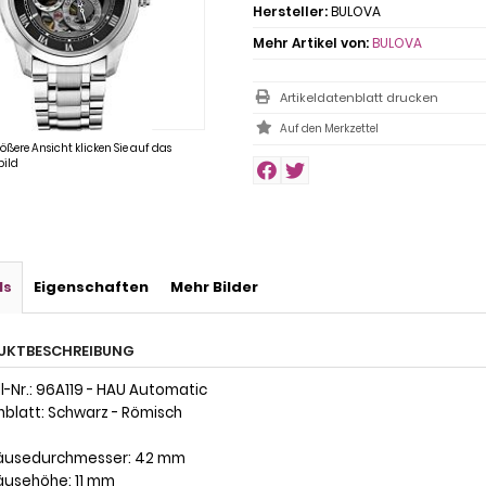
Hersteller:
BULOVA
Mehr Artikel von:
BULOVA
Artikeldatenblatt drucken
rößere Ansicht klicken Sie auf das
ild
ls
Eigenschaften
Mehr Bilder
UKTBESCHREIBUNG
l-Nr.: 96A119 - HAU Automatic
rnblatt: Schwarz - Römisch
äusedurchmesser: 42 mm
äusehöhe: 11 mm