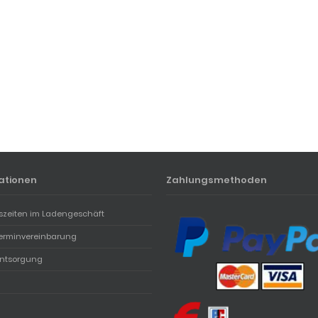
ationen
Zahlungsmethoden
szeiten im Ladengeschäft
erminvereinbarung
entsorgung