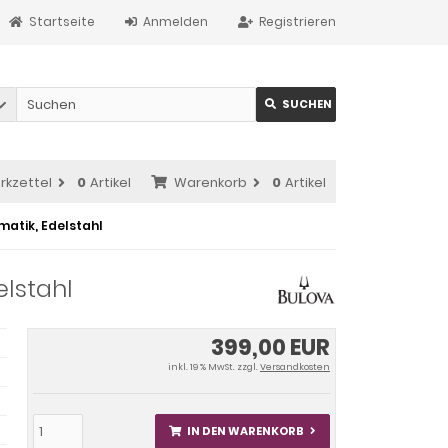
Startseite
Anmelden
Registrieren
SUCHEN
rkzettel
0
Artikel
Warenkorb
0
Artikel
matik, Edelstahl
elstahl
399,00 EUR
inkl. 19 % MwSt. zzgl.
Versandkosten
IN DEN WARENKORB