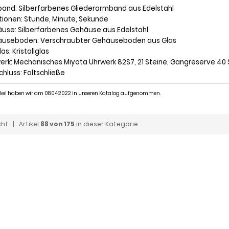
band: Silberfarbenes Gliederarmband aus Edelstahl
ktionen: Stunde, Minute, Sekunde
äuse: Silberfarbenes Gehäuse aus Edelstahl
äuseboden: Verschraubter Gehäuseboden aus Glas
las: Kristallglas
werk: Mechanisches Miyota Uhrwerk 82S7, 21 Steine, Gangreserve 40
chluss: Faltschließe
tikel haben wir am 08.04.2022 in unseren Katalog aufgenommen.
cht
| Artikel
88 von 175
in dieser Kategorie