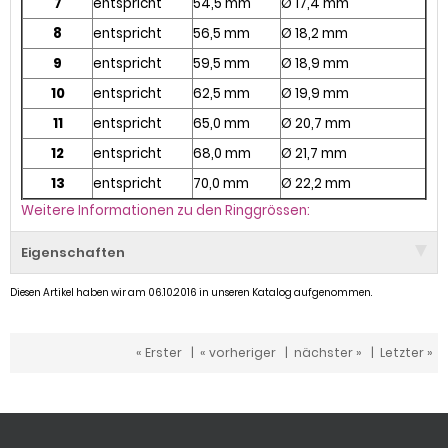
7
entspricht
54,5 mm
Ø 17,4 mm
8
entspricht
56,5 mm
Ø 18,2 mm
9
entspricht
59,5 mm
Ø 18,9 mm
10
entspricht
62,5 mm
Ø 19,9 mm
11
entspricht
65,0 mm
Ø 20,7 mm
12
entspricht
68,0 mm
Ø 21,7 mm
13
entspricht
70,0 mm
Ø 22,2 mm
Weitere Informationen zu den Ringgrössen:
Eigenschaften
Diesen Artikel haben wir am 06.10.2016 in unseren Katalog aufgenommen.
« Erster
|
« vorheriger
|
nächster »
|
Letzter »