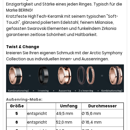
Einzigartigkeit und Stärke eines jeden Ringes. Typisch für die
Marke BERING!
Kratzfeste HighTech-Keramik mit seinem typischen "Soft-
Touch", glänzend poliertem Edelstahl, feinem Milanaise,
gefassten Swarovski Elementen und funkelndem Zirkonia
garantieren zeitlose Schönheit und Haltbarkeit.
Twist & Change
kreieren Sie Ihren eigenen Schmuck mit der Arctic Symphony
Collection aus individuellen Innen- und Aussenringen.
Außenring-Maße:
Größe
Umfang
Durchmesser
5
entspricht
49,5 mm
Ø 15,6 mm
6
entspricht
52,0 mm
Ø 16,4 mm