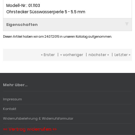
Modell-Nr.: 01.1103
Ohrstecker Süsswasserperle 5 - 5.5 mm
Eigenschaften
Diesen Artikel haben wir am 24.07.2015 in unseren Katalog aufgenommen.
« Erster
|
« vorheriger
|
nächster »
|
Letzter »
Mehr über...
Impressum
Kontakt
Widerrufsbelehrung & Widerrufsformular
«« Vertrag widerrufen »»