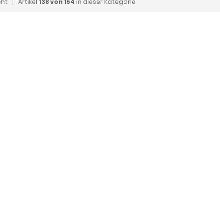
cht
| Artikel
138 von 154
in dieser Kategorie