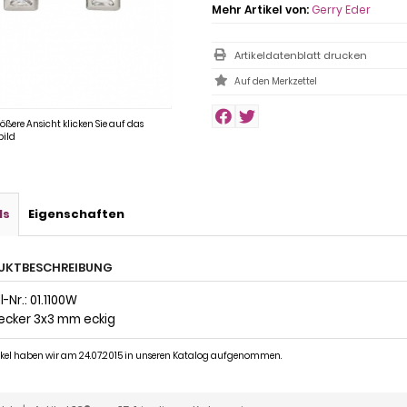
Mehr Artikel von:
Gerry Eder
Artikeldatenblatt drucken
rößere Ansicht klicken Sie auf das
ild
ls
Eigenschaften
UKTBESCHREIBUNG
-Nr.: 01.1100W
ecker 3x3 mm eckig
tikel haben wir am 24.07.2015 in unseren Katalog aufgenommen.