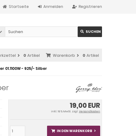
Startseite
Anmelden
Registrieren
SUCHEN
rkzettel
0
Artikel
Warenkorb
0
Artikel
r 01.1100W - 925/- Silber
ber
19,00 EUR
inkl. 19 % MwSt. zzgl.
Versandkosten
IN DEN WARENKORB