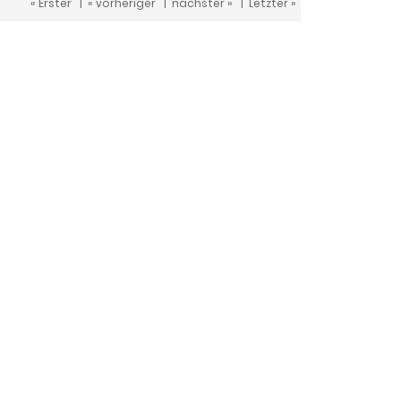
« Erster
|
« vorheriger
|
nächster »
|
Letzter »