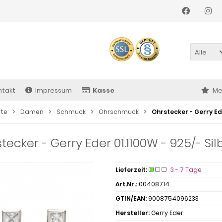
Alle
ntakt
Impressum
Kasse
Me
ite
Damen
Schmuck
Ohrschmuck
Ohrstecker - Gerry Ede
tecker - Gerry Eder 01.1100W - 925/- Sil
Lieferzeit:
3 - 7 Tage
Art.Nr.:
00408714
GTIN/EAN:
9008754096233
Hersteller:
Gerry Eder