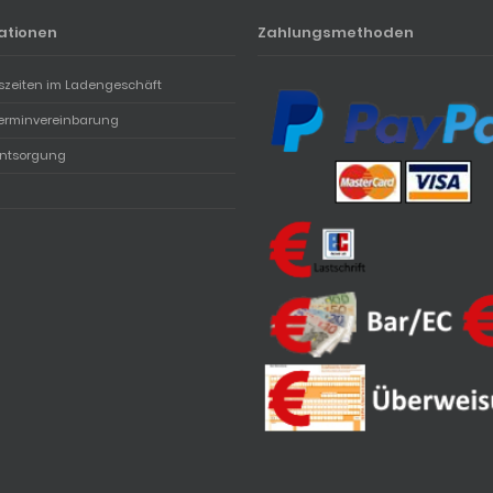
ationen
Zahlungsmethoden
szeiten im Ladengeschäft
erminvereinbarung
entsorgung