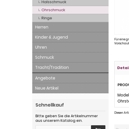
Halsschmuck
Ohrschmuck
Ringe
Herren
Kinder & Jugend
Für eine g
Vorschaub
Uhren
Schmuck
Tracht/Tradition
Detai
Angebote
PROD
Neue Artikel
Modell
Ohrst
Schnellkauf
Diesen Ar
Bitte geben Sie die Artikelnummer
aus unserem Katalog ein.