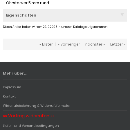
Ohrstecker 5 mm rund
Eigenschaften
Diesen Artikel haben wir am 29.10.2025 in unseren Katalog aufgenommen.
« Erster
|
« vorheriger
|
nächster »
|
Letzter »
Mehr über...
Impressum
Kontakt
Widerrufsbelehrung & Widerrufsformular
«« Vertrag widerrufen »»
Liefer- und Versandbedingungen