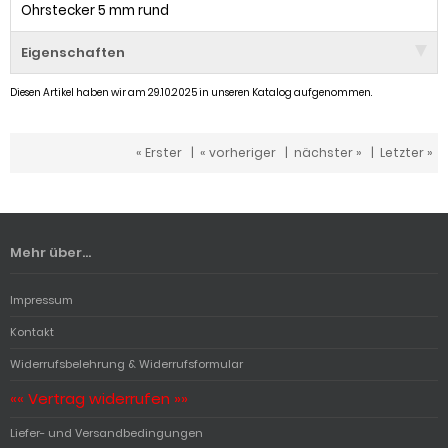
Ohrstecker 5 mm rund
Eigenschaften
Diesen Artikel haben wir am 29.10.2025 in unseren Katalog aufgenommen.
« Erster
|
« vorheriger
|
nächster »
|
Letzter »
Mehr über...
Impressum
Kontakt
Widerrufsbelehrung & Widerrufsformular
«« Vertrag widerrufen »»
Liefer- und Versandbedingungen