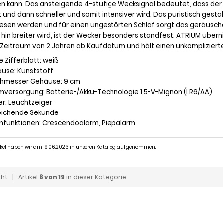
n kann. Das ansteigende 4-stufige Wecksignal bedeutet, dass der 
 und dann schneller und somit intensiver wird. Das puristisch gesta
esen werden und für einen ungestörten Schlaf sorgt das geräusch
 hin breiter wird, ist der Wecker besonders standfest. ATRIUM über
 Zeitraum von 2 Jahren ab Kaufdatum und hält einen unkomplizierte
e Zifferblatt: weiß
äuse: Kunststoff
chmesser Gehäuse: 9 cm
omversorgung: Batterie-/Akku-Technologie 1,5-V-Mignon (LR6/AA)
er: Leuchtzeiger
leichende Sekunde
rmfunktionen: Crescendoalarm, Piepalarm
tikel haben wir am 19.06.2023 in unseren Katalog aufgenommen.
cht
| Artikel
8 von 19
in dieser Kategorie