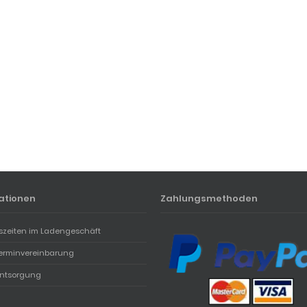
ationen
Zahlungsmethoden
szeiten im Ladengeschäft
erminvereinbarung
entsorgung