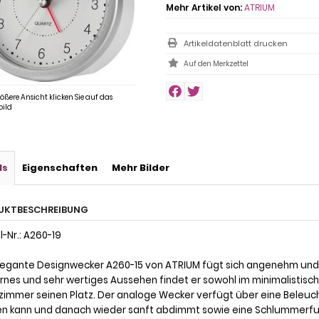
Mehr Artikel von:
ATRIUM
Artikeldatenblatt drucken
rößere Ansicht klicken Sie auf das
ild
ls
Eigenschaften
Mehr Bilder
UKTBESCHREIBUNG
-Nr.: A260-19
legante Designwecker A260-15 von ATRIUM fügt sich angenehm und
nes und sehr wertiges Aussehen findet er sowohl im minimalistisch
immer seinen Platz. Der analoge Wecker verfügt über eine Beleucht
n kann und danach wieder sanft abdimmt sowie eine Schlummerfunkt