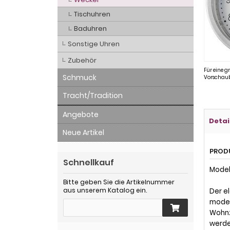
Tischuhren
Baduhren
Sonstige Uhren
Zubehör
Für eine g
Schmuck
Vorschaub
Tracht/Tradition
Angebote
Detai
Neue Artikel
PROD
Schnellkauf
Modell
Bitte geben Sie die Artikelnummer
aus unserem Katalog ein.
Der e
moder
Wohnz
werde