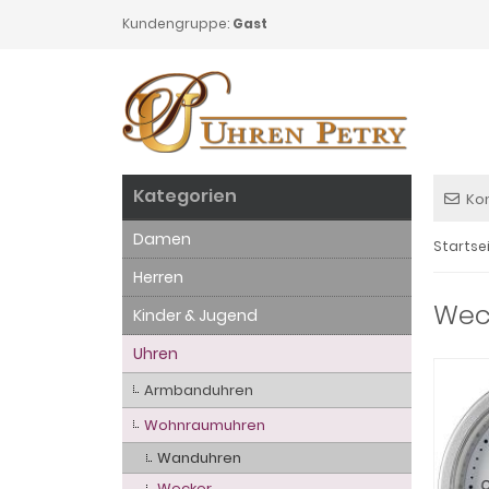
Kundengruppe:
Gast
Kategorien
Ko
Damen
Startse
Herren
Weck
Kinder & Jugend
Uhren
Armbanduhren
Wohnraumuhren
Wanduhren
Wecker