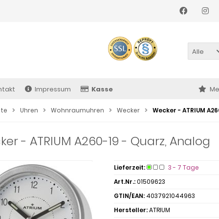
Alle
ntakt
Impressum
Kasse
Me
ite
Uhren
Wohnraumuhren
Wecker
Wecker - ATRIUM A260
er - ATRIUM A260-19 - Quarz, Analog
Lieferzeit:
3 - 7 Tage
Art.Nr.:
01509623
GTIN/EAN:
4037921044963
Hersteller:
ATRIUM