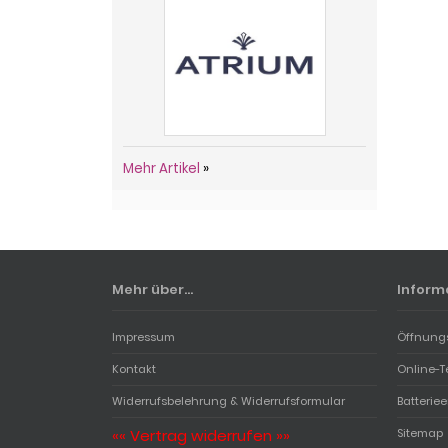
Mehr Artikel
»
Mehr über...
Inform
Impressum
Öffnung
Kontakt
Online-T
Widerrufsbelehrung & Widerrufsformular
Batterie
«« Vertrag widerrufen »»
Sitemap