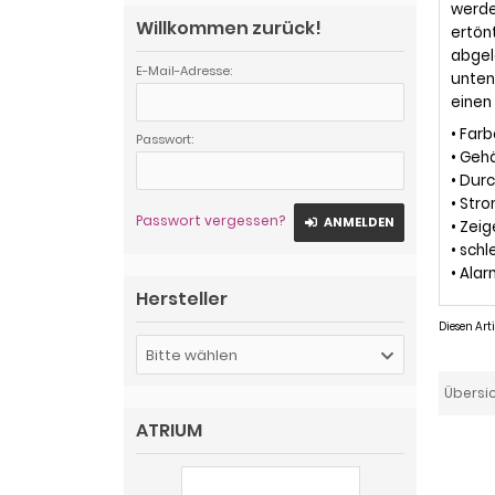
werde
Willkommen zurück!
ertönt
abgel
E-Mail-Adresse:
unten
einen
• Farb
Passwort:
• Geh
• Dur
• Str
Passwort vergessen?
ANMELDEN
• Zeig
• sch
• Ala
Hersteller
Diesen Ar
Bitte wählen
Übersi
ATRIUM