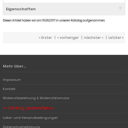
Eigenschaften
Diesen Artikel haben wir am 15.09.2017 in unseren Katalog aufgenommen.
« Erster
|
« vorheriger
|
nächster »
|
Letzter »
Mehr über...
Impressum
Kontakt
Widerrufsbelehrung & Widerrufsformular
«« Vertrag widerrufen »»
Liefer- und Versandbedingungen
Datenschutzerklärung