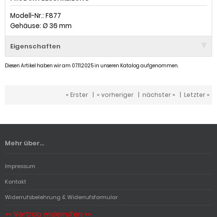
Modell-Nr.: F877
Gehäuse: Ø 36 mm
Eigenschaften
Diesen Artikel haben wir am 07.11.2025 in unseren Katalog aufgenommen.
« Erster
|
« vorheriger
|
nächster »
|
Letzter »
Mehr über...
Impressum
Kontakt
Widerrufsbelehrung & Widerrufsformular
«« Vertrag widerrufen »»