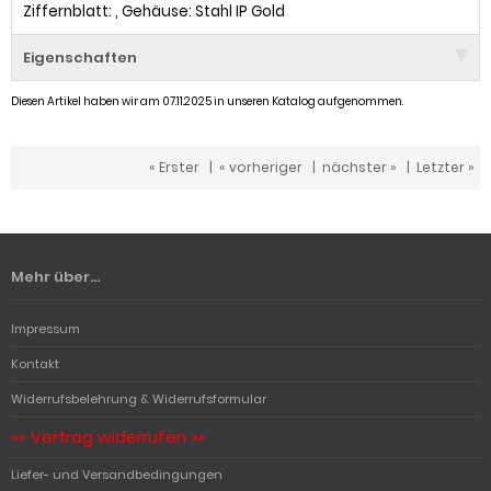
Ziffernblatt: , Gehäuse: Stahl IP Gold
Eigenschaften
Diesen Artikel haben wir am 07.11.2025 in unseren Katalog aufgenommen.
« Erster
|
« vorheriger
|
nächster »
|
Letzter »
Mehr über...
Impressum
Kontakt
Widerrufsbelehrung & Widerrufsformular
«« Vertrag widerrufen »»
Liefer- und Versandbedingungen