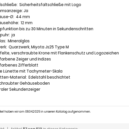
dschließe: Sicherheitsfaltschließe mit Logo
umsanzeige: Ja
äuse-Ø: 44 mm
äusehöhe: 12 mm
ppfunktion bis zu 30 Minuten in Sekundenschritten
puhr: ja
las: Mineralglas
werk: Quarzwerk, Miyota Js25 Type M
iffelte, verschraubte Krone mit Flankenschutz und Logozeichen
dfarbene Zeiger und Indizes
farbenes Zifferblatt
ne Lünette mit Tachymeter-Skala
etten-Material: Edelstahl beschichtet
schraubter Gehäuseboden
traler Sekundenzeiger
tikel haben wir am 08.04.2025 in unseren Katalog aufgenommen.
cht
| Artikel
87 von 513
in dieser Kategorie