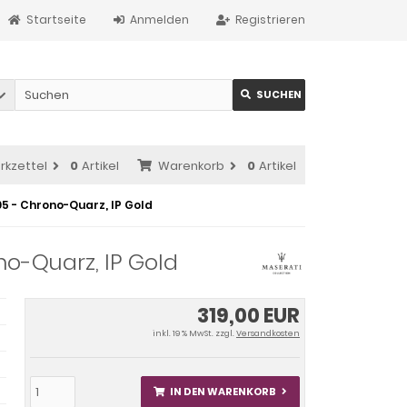
Startseite
Anmelden
Registrieren
SUCHEN
rkzettel
0
Artikel
Warenkorb
0
Artikel
5 - Chrono-Quarz, IP Gold
o-Quarz, IP Gold
319,00 EUR
inkl. 19 % MwSt. zzgl.
Versandkosten
IN DEN WARENKORB