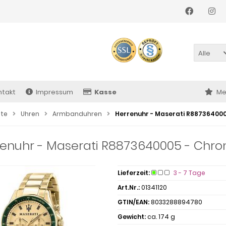
Alle
ntakt
Impressum
Kasse
Me
ite
Uhren
Armbanduhren
Herrenuhr - Maserati R887364000
enuhr - Maserati R8873640005 - Chron
Lieferzeit:
3 - 7 Tage
Art.Nr.:
01341120
GTIN/EAN:
8033288894780
Gewicht:
ca. 174 g