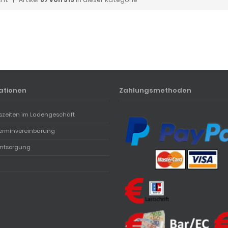
ationen
Zahlungsmethoden
szeiten im Ladengeschäft
erminvereinbarung
entsorgung