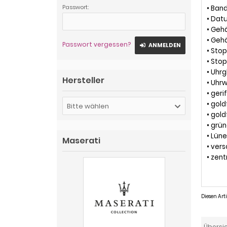
Passwort:
• Ban
• Dat
• Geh
• Geh
Passwort vergessen?
ANMELDEN
• Sto
• Stop
• Uhrg
Hersteller
• Uhr
• ger
• gol
Bitte wählen
• gold
• grü
• Lün
Maserati
• ver
• zen
Diesen Ar
Übersi