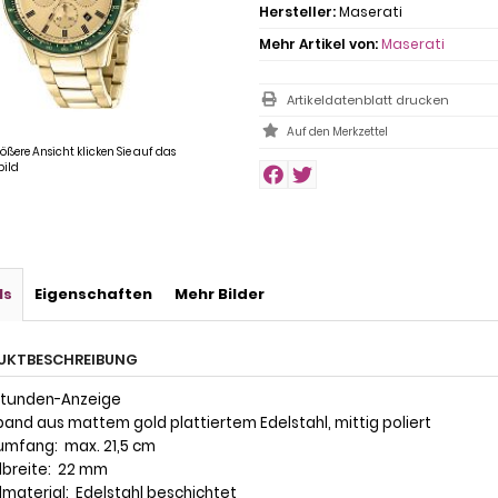
Hersteller:
Maserati
Mehr Artikel von:
Maserati
Artikeldatenblatt drucken
rößere Ansicht klicken Sie auf das
ild
ls
Eigenschaften
Mehr Bilder
UKTBESCHREIBUNG
Stunden-Anzeige
band aus mattem gold plattiertem Edelstahl, mittig poliert
umfang: max. 21,5 cm
dbreite: 22 mm
dmaterial: Edelstahl beschichtet