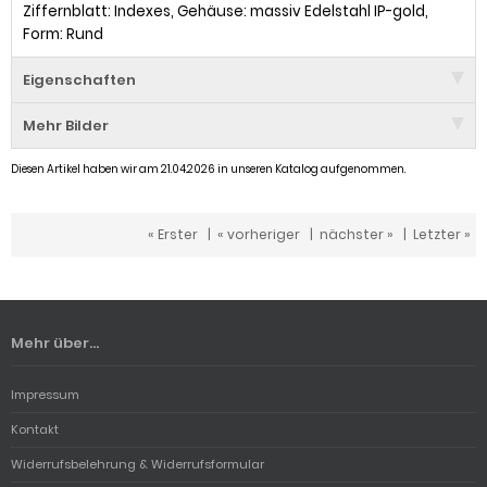
Ziffernblatt: Indexes, Gehäuse: massiv Edelstahl IP-gold,
Form: Rund
Eigenschaften
Mehr Bilder
Diesen Artikel haben wir am 21.04.2026 in unseren Katalog aufgenommen.
« Erster
|
« vorheriger
|
nächster »
|
Letzter »
Mehr über...
Impressum
Kontakt
Widerrufsbelehrung & Widerrufsformular