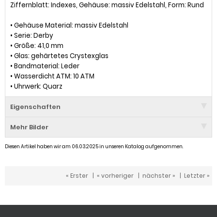
Ziffernblatt: Indexes, Gehäuse: massiv Edelstahl, Form: Rund
• Gehäuse Material: massiv Edelstahl
• Serie: Derby
• Größe: 41,0 mm
• Glas: gehärtetes Crystexglas
• Bandmaterial: Leder
• Wasserdicht ATM: 10 ATM
• Uhrwerk: Quarz
Eigenschaften
Mehr Bilder
Diesen Artikel haben wir am 06.03.2025 in unseren Katalog aufgenommen.
« Erster
|
« vorheriger
|
nächster »
|
Letzter »