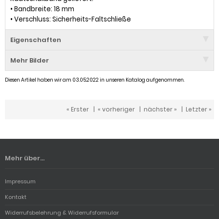
• Bandbreite: 18 mm
• Verschluss: Sicherheits-Faltschließe
Eigenschaften
Mehr Bilder
Diesen Artikel haben wir am 03.05.2022 in unseren Katalog aufgenommen.
« Erster
|
« vorheriger
|
nächster »
|
Letzter »
Mehr über...
Impressum
Kontakt
Widerrufsbelehrung & Widerrufsformular