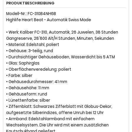
PRODUKTBESCHREIBUNG
Modell-Nr.: FC-310B4NH6B
Highlife Heart Beat - Automatik Swiss Made
• Werk: Kaliber FC-310, Automatik, 26 Juwelen, 38 Stunden
Gangreserve, 28'800 Alt/H Stunden, Minuten, Sekunden
• Material: Edelstahl, poliert
• Gehäuse: 3-teilig, rund
• Durchsichtiger Gehäuseboden, Wasserdicht bis 5 ATM
• Glas: Saphirglas
• Oberflächenveredelung: poliert
• Farbe: silber
• Gehäusedurchmesser: 41 mm
• Gehäusehöhe: 11 mm
• Gehäuseform: rund
• Lünettenfarbe: silber
• Ziffernblatt: Schwarzes Zifferblatt mit Globus-Dekor,
aufgesetzte Silberindizes, offene Unruh bei 12 Uhr
• Armband: Edelstahlarmband mit einfachem
Wechselsystem. Die Uhr wird mit einem zusätzlichen
Kautschukband geliefert.