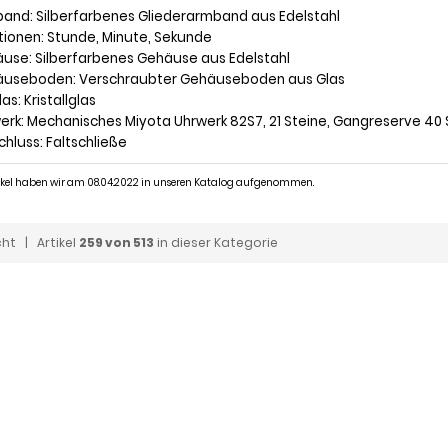
band: Silberfarbenes Gliederarmband aus Edelstahl
ktionen: Stunde, Minute, Sekunde
äuse: Silberfarbenes Gehäuse aus Edelstahl
äuseboden: Verschraubter Gehäuseboden aus Glas
las: Kristallglas
werk: Mechanisches Miyota Uhrwerk 82S7, 21 Steine, Gangreserve 40
chluss: Faltschließe
tikel haben wir am 08.04.2022 in unseren Katalog aufgenommen.
cht
| Artikel
259 von 513
in dieser Kategorie