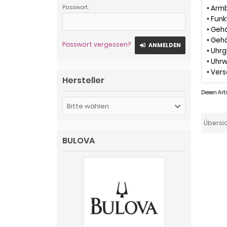
Passwort:
• Arm
• Fun
• Geh
• Geh
Passwort vergessen?
ANMELDEN
• Uhrg
• Uhr
• Vers
Hersteller
Diesen Ar
Bitte wählen
Übersi
BULOVA