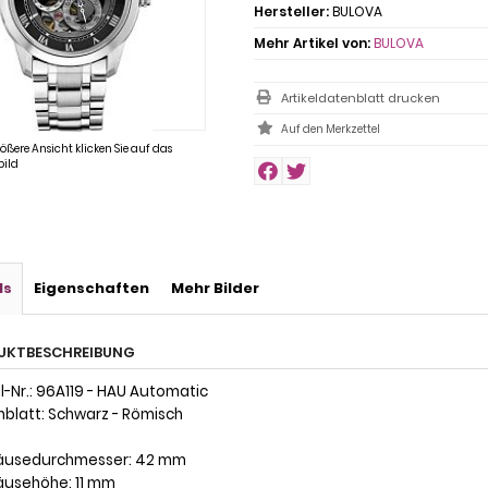
Hersteller:
BULOVA
Mehr Artikel von:
BULOVA
Artikeldatenblatt drucken
rößere Ansicht klicken Sie auf das
ild
ls
Eigenschaften
Mehr Bilder
UKTBESCHREIBUNG
l-Nr.: 96A119 - HAU Automatic
rnblatt: Schwarz - Römisch
äusedurchmesser: 42 mm
äusehöhe: 11 mm