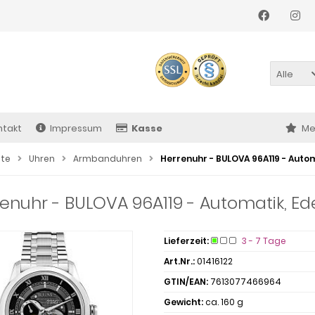
Alle
ntakt
Impressum
Kasse
Me
ite
Uhren
Armbanduhren
Herrenuhr - BULOVA 96A119 - Autom
enuhr - BULOVA 96A119 - Automatik, Ed
Lieferzeit:
3 - 7 Tage
Art.Nr.:
01416122
GTIN/EAN:
7613077466964
Gewicht:
ca. 160 g