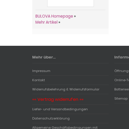
BULOVA Homepage
»
Mehr Artikel
»
Mehr über...
Inform
Impressum
Öffnung
Kontakt
Online-T
Widerrufsbelehrung & Widerrufsformular
Batterie
«« Vertrag widerrufen »»
Sitemap
Liefer- und Versandbedingungen
Datenschutzerklärung
Allgemeine Geschäftsbedingungen mit