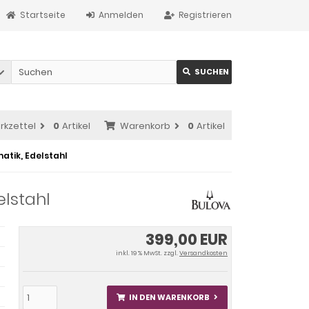
Startseite
Anmelden
Registrieren
SUCHEN
rkzettel
0
Artikel
Warenkorb
0
Artikel
atik, Edelstahl
elstahl
399,00 EUR
inkl. 19 % MwSt. zzgl.
Versandkosten
IN DEN WARENKORB