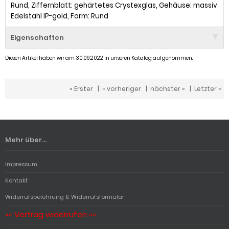
Rund, Ziffernblatt: gehärtetes Crystexglas, Gehäuse: massiv
Edelstahl IP-gold, Form: Rund
Eigenschaften
Diesen Artikel haben wir am 30.09.2022 in unseren Katalog aufgenommen.
« Erster
|
« vorheriger
|
nächster »
|
Letzter »
Mehr über...
Impressum
Kontakt
Widerrufsbelehrung & Widerrufsformular
«« Vertrag widerrufen »»