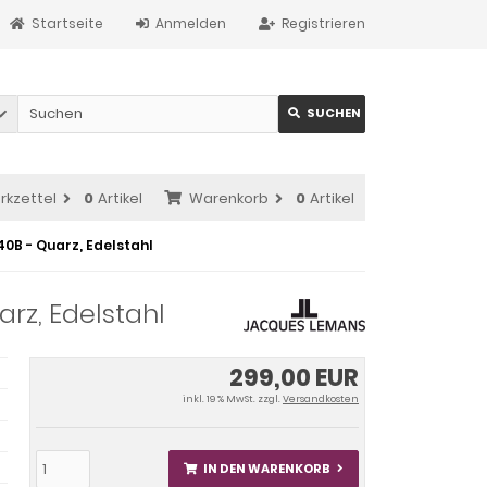
Startseite
Anmelden
Registrieren
SUCHEN
rkzettel
0
Artikel
Warenkorb
0
Artikel
0B - Quarz, Edelstahl
rz, Edelstahl
299,00 EUR
inkl. 19 % MwSt. zzgl.
Versandkosten
IN DEN WARENKORB