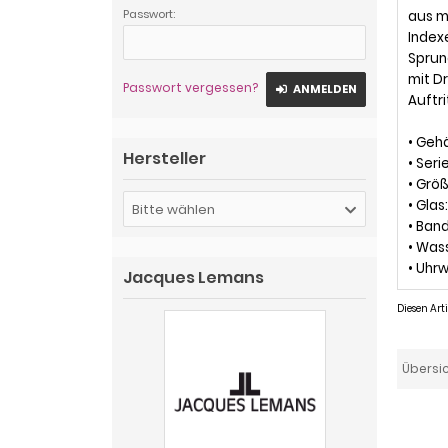
Passwort:
aus m
Index
Sprun
mit D
Passwort vergessen?
ANMELDEN
Auftri
• Geh
Hersteller
• Seri
• Grö
• Gla
Bitte wählen
• Ban
• Was
• Uhr
Jacques Lemans
Diesen Ar
Übersi