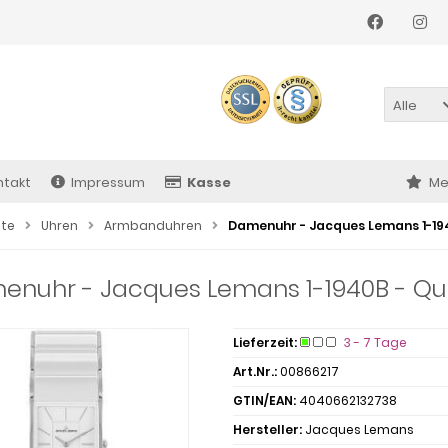
Alle
ntakt
Impressum
Kasse
Me
ite
Uhren
Armbanduhren
Damenuhr - Jacques Lemans 1-194
nuhr - Jacques Lemans 1-1940B - Qua
Lieferzeit:
3 - 7 Tage
Art.Nr.:
00866217
GTIN/EAN:
4040662132738
Hersteller:
Jacques Lemans