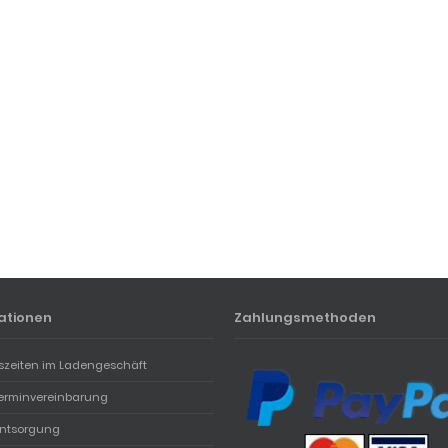
ationen
Zahlungsmethoden
szeiten im Ladengeschäft
erminvereinbarung
entsorgung