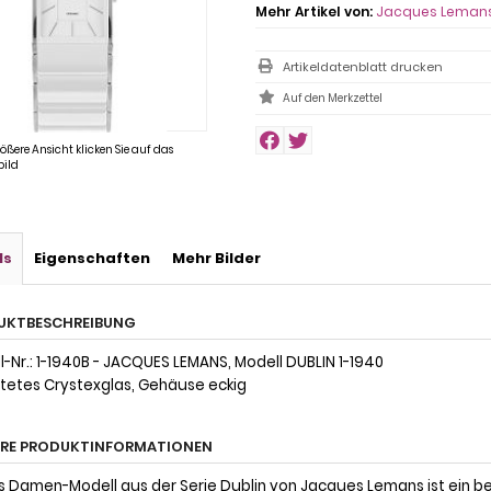
Mehr Artikel von:
Jacques Leman
Artikeldatenblatt drucken
rößere Ansicht klicken Sie auf das
ild
ls
Eigenschaften
Mehr Bilder
UKTBESCHREIBUNG
l-Nr.: 1-1940B - JACQUES LEMANS, Modell DUBLIN 1-1940
tetes Crystexglas, Gehäuse eckig
ERE PRODUKTINFORMATIONEN
s Damen-Modell aus der Serie Dublin von Jacques Lemans ist ein 