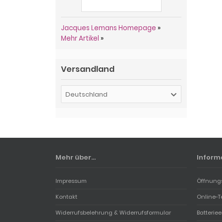
Jacques Lemans Homepage
»
Mehr Artikel
»
Versandland
Deutschland
Mehr über...
Inform
Impressum
Öffnung
Kontakt
Online-T
Widerrufsbelehrung & Widerrufsformular
Batterie