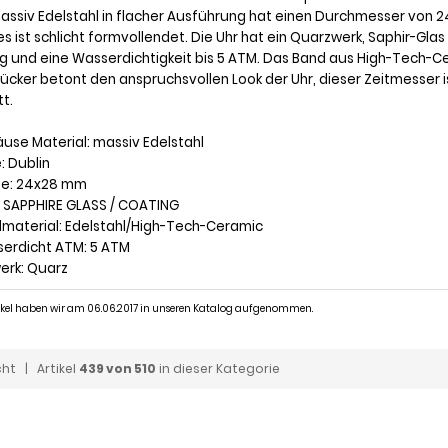
assiv Edelstahl in flacher Ausführung hat einen Durchmesser von 2
es ist schlicht formvollendet. Die Uhr hat ein Quarzwerk, Saphir-G
g und eine Wasserdichtigkeit bis 5 ATM. Das Band aus High-Tech-C
rücker betont den anspruchsvollen Look der Uhr, dieser Zeitmesser 
tt.
äuse Material: massiv Edelstahl
e: Dublin
ße: 24x28 mm
s: SAPPHIRE GLASS / COATING
dmaterial: Edelstahl/High-Tech-Ceramic
serdicht ATM: 5 ATM
werk: Quarz
tikel haben wir am 06.06.2017 in unseren Katalog aufgenommen.
cht
| Artikel
439 von 510
in dieser Kategorie