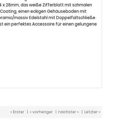
4 x 28mm, das weiße Zifferblatt mit schmalen
las Coating, einen eckigen Gehäuseboden mit
eramic/massiv Edelstahl mit Doppelfaltschließe
ist ein perfektes Accessoire für einen gelungene
« Erster
|
« vorheriger
|
nächster »
|
Letzter »