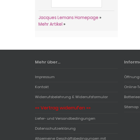
Jacques Lemans Homepage
»
Mehr Artikel
»
Mehr über...
Inform
Impressum
Öffnung
Kontakt
Online-T
Widerrufsbelehrung & Widerrufsformular
Batterie
«« Vertrag widerrufen »»
Sitemap
Liefer- und Versandbedingungen
Datenschutzerklärung
Allgemeine Geschäftsbedingungen mit