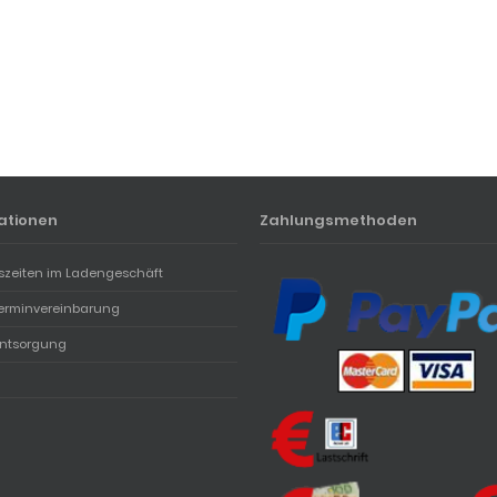
ationen
Zahlungsmethoden
szeiten im Ladengeschäft
erminvereinbarung
entsorgung