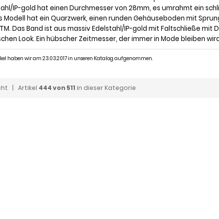
tahl/IP-gold hat einen Durchmesser von 28mm, es umrahmt ein schli
s Modell hat ein Quarzwerk, einen runden Gehäuseboden mit Sprung
ATM. Das Band ist aus massiv Edelstahl/IP-gold mit Faltschließe mi
ischen Look. Ein hübscher Zeitmesser, der immer in Mode bleiben wir
tikel haben wir am 23.03.2017 in unseren Katalog aufgenommen.
cht
| Artikel
444 von 511
in dieser Kategorie