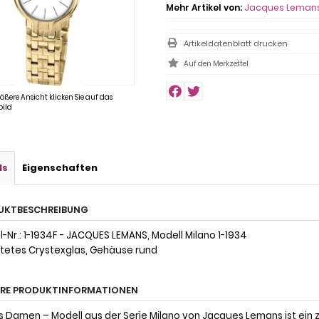
Mehr Artikel von:
Jacques Leman
Artikeldatenblatt drucken
rößere Ansicht klicken Sie auf das
ild
ls
Eigenschaften
UKTBESCHREIBUNG
l-Nr.: 1-1934F - JACQUES LEMANS, Modell Milano 1-1934
tetes Crystexglas, Gehäuse rund
ERE PRODUKTINFORMATIONEN
s Damen – Modell aus der Serie Milano von Jacques Lemans ist ein z