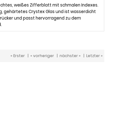
chtes, weißes Zifferblatt mit schmalen Indexes.
, gehärtetes Crystex Glas und ist wasserdicht
t Drücker und passt hervorragend zu dem
d.
« Erster
|
« vorheriger
|
nächster »
|
Letzter »