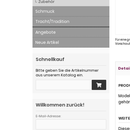
Zubehör
Schmuck
Tracht/Tradition
Angebote
Für eine g
Neue Artikel
Vorschaub
Schnellkauf
Detai
Bitte geben Sie die Artikelnummer
aus unserem Katalog ein.
PROD
Model
gehär
Willkommen zurück!
E-Mail-Adresse:
WEIT
Diese