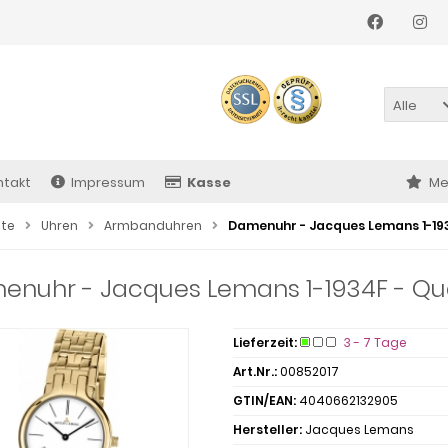
Alle
ntakt
Impressum
Kasse
Me
ite
Uhren
Armbanduhren
Damenuhr - Jacques Lemans 1-1934
nuhr - Jacques Lemans 1-1934F - Quar
Lieferzeit:
3 - 7 Tage
Art.Nr.:
00852017
GTIN/EAN:
4040662132905
Hersteller:
Jacques Lemans