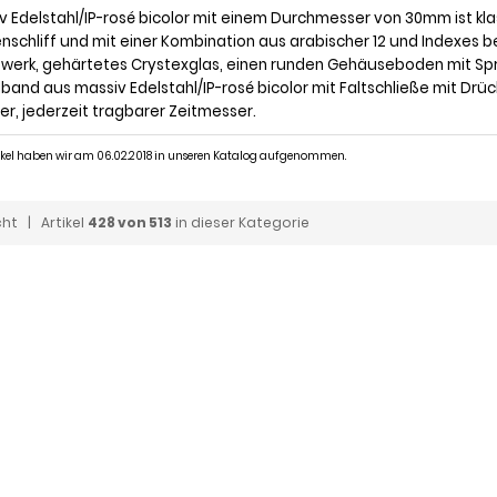
v Edelstahl/IP-rosé bicolor mit einem Durchmesser von 30mm ist klas
nschliff und mit einer Kombination aus arabischer 12 und Indexes be
werk, gehärtetes Crystexglas, einen runden Gehäuseboden mit Spru
band aus massiv Edelstahl/IP-rosé bicolor mit Faltschließe mit Drück
er, jederzeit tragbarer Zeitmesser.
tikel haben wir am 06.02.2018 in unseren Katalog aufgenommen.
cht
| Artikel
428 von 513
in dieser Kategorie