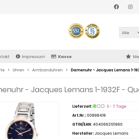
Alle
ntakt
Impressum
Kasse
Me
ite
Uhren
Armbanduhren
Damenuhr - Jacques Lemans 1-1932
nuhr - Jacques Lemans 1-1932F - Quar
Lieferzeit:
3 - 7 Tage
Art.Nr.:
00898418
GTIN/EAN:
4040662131960
Hersteller:
Jacques Lemans