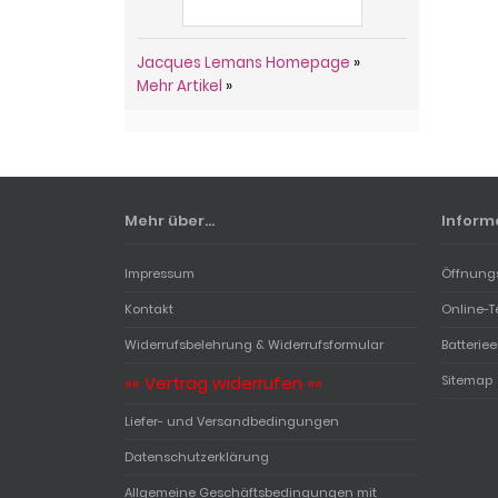
Jacques Lemans Homepage
»
Mehr Artikel
»
Mehr über...
Inform
Impressum
Öffnung
Kontakt
Online-T
Widerrufsbelehrung & Widerrufsformular
Batterie
«« Vertrag widerrufen »»
Sitemap
Liefer- und Versandbedingungen
Datenschutzerklärung
Allgemeine Geschäftsbedingungen mit