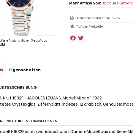
Mehr Artikel von:
Jacques Leman
Artikeldatenblatt drucken
rößere Ansicht klicken Sie auf das
ild
ls
Eigenschaften
UKTBESCHREIBUNG
-Nr.: 1-1932F - JACQUES LEMANS, Modell Milano 1-1932
etes Crystexglas, Ziffernblatt: Indexes, 12 arabisch, Gehäuse: mass
ERE PRODUKTINFORMATIONEN
odell 1-1932F ist ein wunderschönes Damen-Modell aus der Serie 