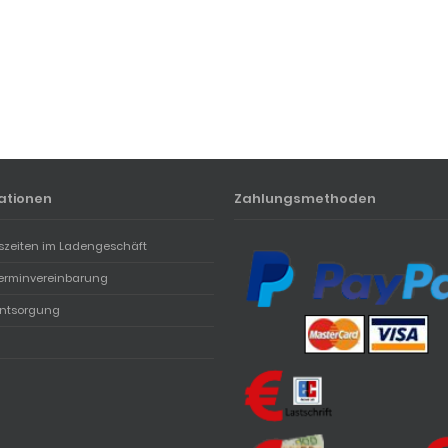
ationen
Zahlungsmethoden
szeiten im Ladengeschäft
erminvereinbarung
entsorgung