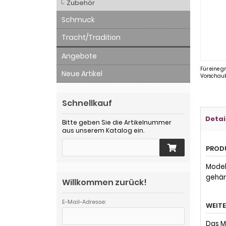
Zubehör
Schmuck
Tracht/Tradition
Angebote
Für eine g
Neue Artikel
Vorschaub
Schnellkauf
Detai
Bitte geben Sie die Artikelnummer
aus unserem Katalog ein.
PROD
Modell
gehärt
Willkommen zurück!
E-Mail-Adresse:
WEIT
Das M