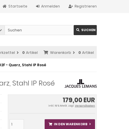
Startseite
Anmelden
Registrieren
SUCHEN
rkzettel
0
Artikel
Warenkorb
0
Artikel
F - Quarz, Stahl IP Rosé
z, Stahl IP Rosé
179,00 EUR
inkl. 19 % MwSt. zzgl.
Versandkosten
IN DEN WARENKORB