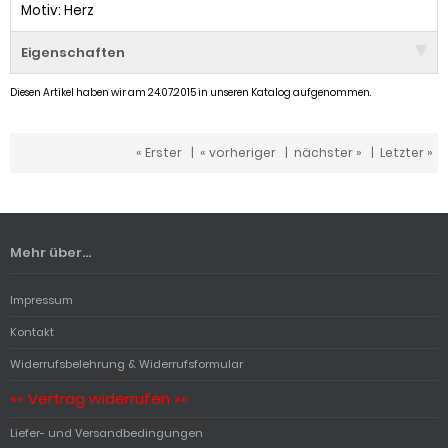
Motiv: Herz
Eigenschaften
Diesen Artikel haben wir am 24.07.2015 in unseren Katalog aufgenommen.
« Erster
|
« vorheriger
|
nächster »
|
Letzter »
Mehr über...
Impressum
Kontakt
Widerrufsbelehrung & Widerrufsformular
«« Vertrag widerrufen »»
Liefer- und Versandbedingungen