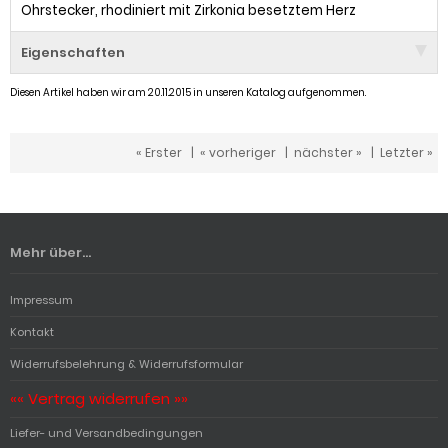
Ohrstecker, rhodiniert mit Zirkonia besetztem Herz
Eigenschaften
Diesen Artikel haben wir am 20.11.2015 in unseren Katalog aufgenommen.
« Erster
|
« vorheriger
|
nächster »
|
Letzter »
Mehr über...
Impressum
Kontakt
Widerrufsbelehrung & Widerrufsformular
«« Vertrag widerrufen »»
Liefer- und Versandbedingungen