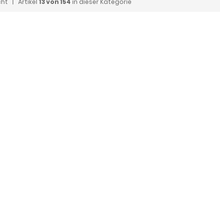
cht
| Artikel
13 von 154
in dieser Kategorie