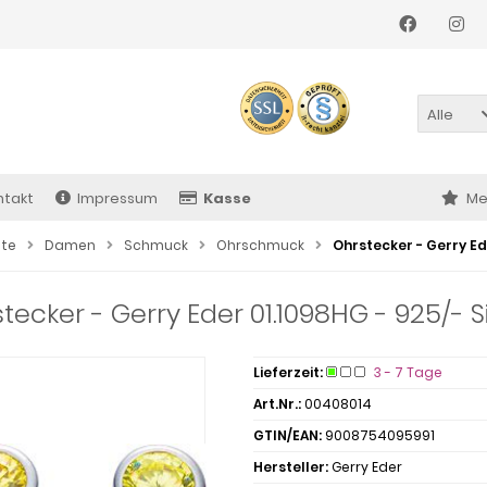
Alle
ntakt
Impressum
Kasse
Me
ite
Damen
Schmuck
Ohrschmuck
Ohrstecker - Gerry Ede
tecker - Gerry Eder 01.1098HG - 925/- Si
Lieferzeit:
3 - 7 Tage
Art.Nr.:
00408014
GTIN/EAN:
9008754095991
Hersteller:
Gerry Eder