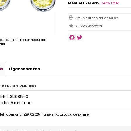
Mehr Artikel von:
Gerry Eder
Artikeldatenblatt drucken
rößere Ansicht klicken Sie auf das
ild
ls
Eigenschaften
UKTBESCHREIBUNG
-Nr.: 01.1098HG
ecker 5 mm rund
tikel haben wir am 29.10.2025 in unseren Katalog aufgenommen.