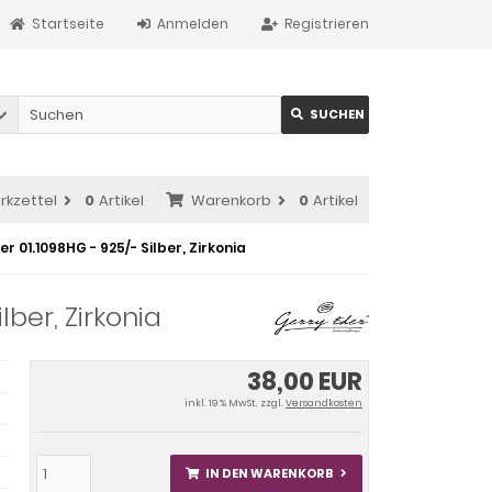
Startseite
Anmelden
Registrieren
SUCHEN
rkzettel
0
Artikel
Warenkorb
0
Artikel
r 01.1098HG - 925/- Silber, Zirkonia
lber, Zirkonia
38,00 EUR
inkl. 19 % MwSt. zzgl.
Versandkosten
IN DEN WARENKORB