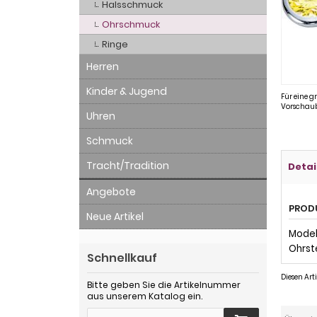
Halsschmuck
Ohrschmuck
Ringe
Herren
Kinder & Jugend
Für eine g
Vorschaub
Uhren
Schmuck
Tracht/Tradition
Detai
Angebote
PROD
Neue Artikel
Modell
Ohrst
Schnellkauf
Diesen Ar
Bitte geben Sie die Artikelnummer
aus unserem Katalog ein.