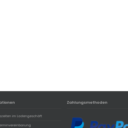
ationen
Zahlungsmethoden
szeiten im Ladengeschäft
erminvereinbarung