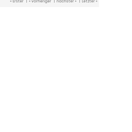
« Erster
|
« vorheriger
|
nächster »
|
Letzter »