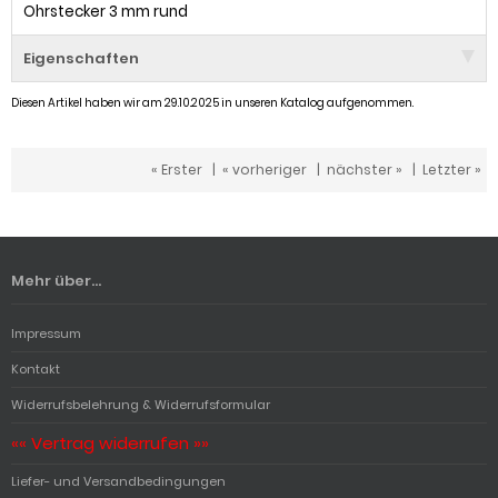
Ohrstecker 3 mm rund
Eigenschaften
Diesen Artikel haben wir am 29.10.2025 in unseren Katalog aufgenommen.
« Erster
|
« vorheriger
|
nächster »
|
Letzter »
Mehr über...
Impressum
Kontakt
Widerrufsbelehrung & Widerrufsformular
«« Vertrag widerrufen »»
Liefer- und Versandbedingungen