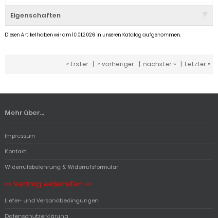
Eigenschaften
Diesen Artikel haben wir am 10.01.2026 in unseren Katalog aufgenommen.
« Erster
|
« vorheriger
|
nächster »
|
Letzter »
Mehr über...
Impressum
Kontakt
Widerrufsbelehrung & Widerrufsformular
«« Vertrag widerrufen »»
Liefer- und Versandbedingungen
Datenschutzerklärung