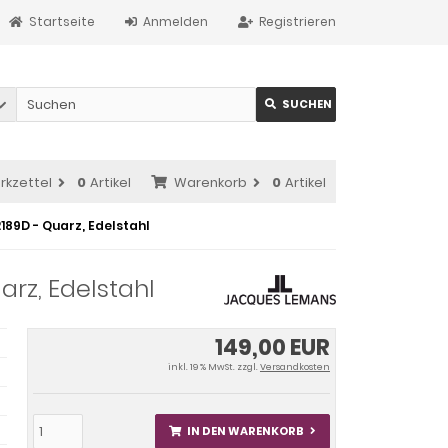
Startseite
Anmelden
Registrieren
SUCHEN
rkzettel
0
Artikel
Warenkorb
0
Artikel
89D - Quarz, Edelstahl
rz, Edelstahl
149,00 EUR
inkl. 19 % MwSt. zzgl.
Versandkosten
IN DEN WARENKORB