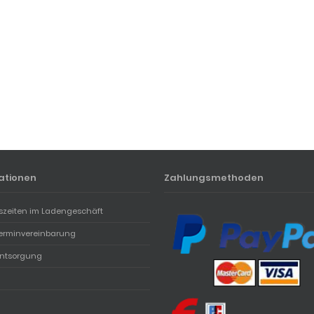
ationen
Zahlungsmethoden
szeiten im Ladengeschäft
erminvereinbarung
entsorgung