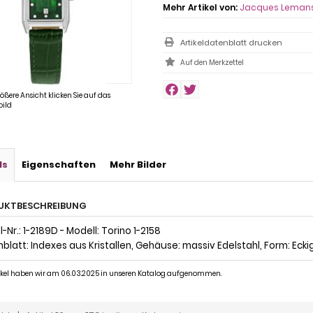
Mehr Artikel von:
Jacques Leman
Artikeldatenblatt drucken
rößere Ansicht klicken Sie auf das
ild
ls
Eigenschaften
Mehr Bilder
UKTBESCHREIBUNG
-Nr.: 1-2189D - Modell: Torino 1-2158
nblatt: Indexes aus Kristallen, Gehäuse: massiv Edelstahl, Form: Ecki
tikel haben wir am 06.03.2025 in unseren Katalog aufgenommen.