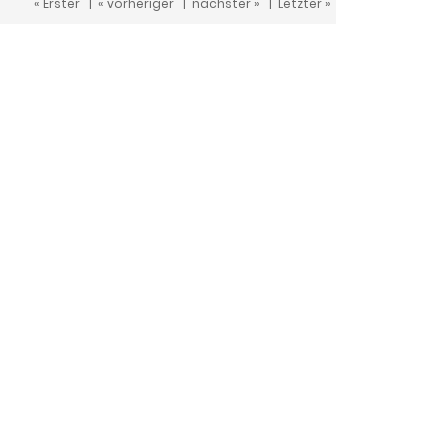
« Erster
|
« vorheriger
|
nächster »
|
Letzter »