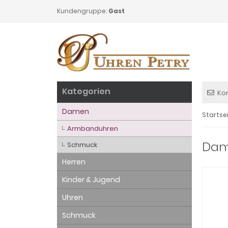
Kundengruppe:
Gast
Kategorien
Ko
Damen
Startse
Armbanduhren
Dame
Schmuck
Herren
Kinder & Jugend
Uhren
Schmuck