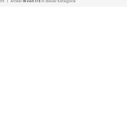
cht
| Artikel
16 von 173
in dieser Kategorie