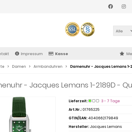
Alle
ntakt
Impressum
Kasse
Me
ite
Damen
Armbanduhren
Damenuhr - Jacques Lemans 1-21
nuhr - Jacques Lemans 1-2189D - Qua
Lieferzeit:
3 - 7 Tage
Art.Nr.:
01765225
GTIN/EAN:
4040662179849
Hersteller:
Jacques Lemans