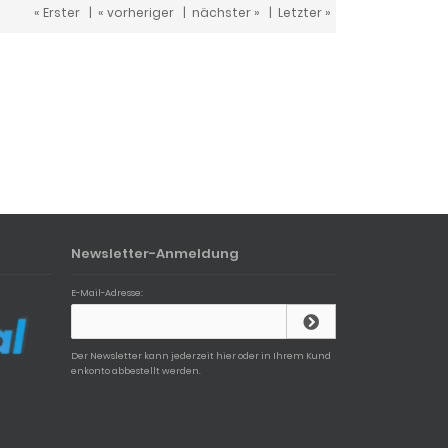
« Erster
|
« vorheriger
|
nächster »
|
Letzter »
Newsletter-Anmeldung
E-Mail-Adresse:
Der Newsletter kann jederzeit hier oder in Ihrem Kund
enkonto abbestellt werden.