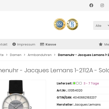
Alle
ntakt
Impressum
Kasse
Me
ite
Damen
Armbanduhren
Damenuhr - Jacques Lemans 1-211
nuhr - Jacques Lemans 1-2112A - Sola
Lieferzeit:
3 - 7 Tage
Art.Nr.:
01354020
GTIN/EAN:
4040662163237
Hersteller:
Jacques Lemans