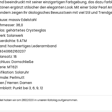
und beeindruckt mit seiner einzigartigen Farbgebung, das dazu fa
önen ergänzt stilsicher den eleganten Look. Mit einer Solar Pearl A
ondern zeigen Ihr ökologisches Bewusstsein mit viel Stil und Trendg
äuse: massiv Edelstahl
chmesser: 36,0
glas: gehärtetes Crystexglas
erk: Solarwerk
serdichte: 5 ATM
band: hochwertiges Lederarmband
 4040662163237
dansatz: 18
schluss: Dornschließe
erie: MT621
ifikation: Solaruhr
kmale: Perlmutt
en / Herren: Damen
ernblatt: Punkt bei 3, 6, 9, 12
tikel haben wir am 28.12.2020 in unseren Katalog aufgenommen.