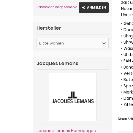
zart 
Passwort vergessen?
ANMELDEN
Naturt
Uhr, s
• Geh
Hersteller
• Dur
• Uhr
• Uhrw
Bitte wählen
• Was
• Uhr
• EAN
Jacques Lemans
• Ban
• Ver
• Batt
• Spez
• Mer
• Dam
• Ziff
Diesen Ar
Jacques Lemans Homepage
»