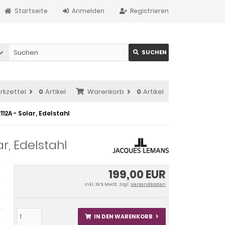
Startseite
Anmelden
Registrieren
SUCHEN
rkzettel
0
Artikel
Warenkorb
0
Artikel
2A - Solar, Edelstahl
r, Edelstahl
199,00 EUR
inkl. 19 % MwSt. zzgl.
Versandkosten
IN DEN WARENKORB