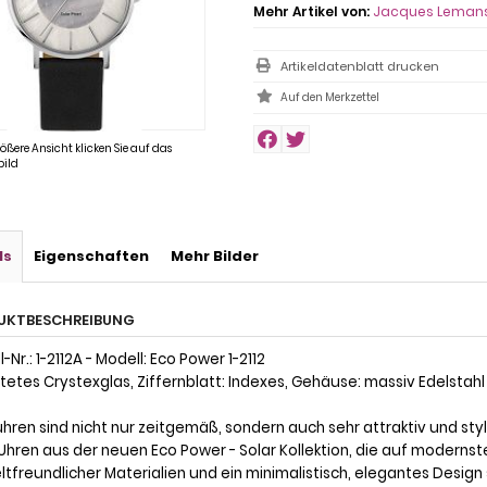
Mehr Artikel von:
Jacques Leman
Artikeldatenblatt drucken
rößere Ansicht klicken Sie auf das
ild
ls
Eigenschaften
Mehr Bilder
UKTBESCHREIBUNG
-Nr.: 1-2112A - Modell: Eco Power 1-2112
tetes Crystexglas, Ziffernblatt: Indexes, Gehäuse: massiv Edelstahl
uhren sind nicht nur zeitgemäß, sondern auch sehr attraktiv und styl
 Uhren aus der neuen Eco Power - Solar Kollektion, die auf modernst
tfreundlicher Materialien und ein minimalistisch, elegantes Design 