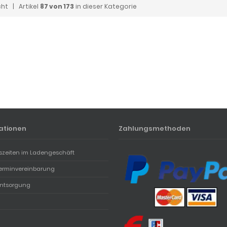
cht
| Artikel
87 von 173
in dieser Kategorie
ationen
Zahlungsmethoden
szeiten im Ladengeschäft
erminvereinbarung
entsorgung