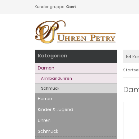
Kundengruppe:
Gast
Kategorien
Ko
Damen
Startse
Armbanduhren
Dame
Schmuck
Herren
Kinder & Jugend
Uhren
Schmuck