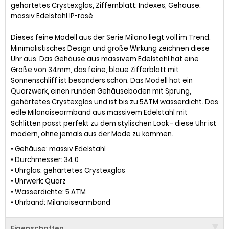
gehärtetes Crystexglas, Ziffernblatt: Indexes, Gehäuse:
massiv Edelstahl IP-rosè
Dieses feine Modell aus der Serie Milano liegt voll im Trend.
Minimalistisches Design und große Wirkung zeichnen diese
Uhr aus. Das Gehäuse aus massivem Edelstahl hat eine
Größe von 34mm, das feine, blaue Zifferblatt mit
Sonnenschliff ist besonders schön. Das Modell hat ein
Quarzwerk, einen runden Gehäuseboden mit Sprung,
gehärtetes Crystexglas und ist bis zu 5ATM wasserdicht. Das
edle Milanaisearmband aus massivem Edelstahl mit
Schlitten passt perfekt zu dem stylischen Look - diese Uhr ist
modern, ohne jemals aus der Mode zu kommen.
• Gehäuse: massiv Edelstahl
• Durchmesser: 34,0
• Uhrglas: gehärtetes Crystexglas
• Uhrwerk: Quarz
• Wasserdichte: 5 ATM
• Uhrband: Milanaisearmband
Eigenschaften