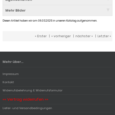
Mehr Bilder
Diesen Artikel haben wir am 06.03.2025 in unseren Katalog aufgenommen.
« Erster
|
« vorheriger
|
nächster »
|
Letzter »
Mehr über...
Impressum
Kontakt
Widerrufsbelehrung & Widerrufsformular
«« Vertrag widerrufen »»
Liefer- und Versandbedingungen