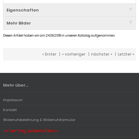
Eigenschaften
Mehr Bilder
Diesen Artikel haben wir am 24.09.2018 in unseren Katalog aufgenommen.
« Erster
|
« vorheriger
|
nächster »
|
Letzter »
Mehr über...
Impressum
Kontakt
Widerrufsbelehrung & Widerrufsformular
«« Vertrag widerrufen »»