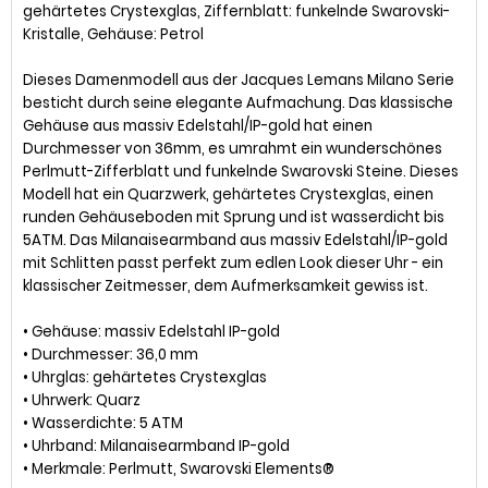
gehärtetes Crystexglas, Ziffernblatt: funkelnde Swarovski-
Kristalle, Gehäuse: Petrol
Dieses Damenmodell aus der Jacques Lemans Milano Serie
besticht durch seine elegante Aufmachung. Das klassische
Gehäuse aus massiv Edelstahl/IP-gold hat einen
Durchmesser von 36mm, es umrahmt ein wunderschönes
Perlmutt-Zifferblatt und funkelnde Swarovski Steine. Dieses
Modell hat ein Quarzwerk, gehärtetes Crystexglas, einen
runden Gehäuseboden mit Sprung und ist wasserdicht bis
5ATM. Das Milanaisearmband aus massiv Edelstahl/IP-gold
mit Schlitten passt perfekt zum edlen Look dieser Uhr - ein
klassischer Zeitmesser, dem Aufmerksamkeit gewiss ist.
• Gehäuse: massiv Edelstahl IP-gold
• Durchmesser: 36,0 mm
• Uhrglas: gehärtetes Crystexglas
• Uhrwerk: Quarz
• Wasserdichte: 5 ATM
• Uhrband: Milanaisearmband IP-gold
• Merkmale: Perlmutt, Swarovski Elements®