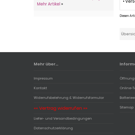
• Ver
Mehr Artikel
»
Diesen Ar
Übersi
Mehr über...
Inform
Impressum
Öffnung
Kontakt
Online-T
Widerrufsbelehrung & Widerrufsformular
Batterie
«« Vertrag widerrufen »»
Sitemap
Liefer- und Versandbedingungen
Datenschutzerklärung