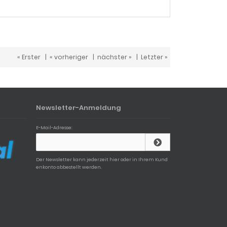
« Erster
|
« vorheriger
|
nächster »
|
Letzter »
Newsletter-Anmeldung
E-Mail-Adresse:
Der Newsletter kann jederzeit hier oder in Ihrem Kund
enkonto abbestellt werden.