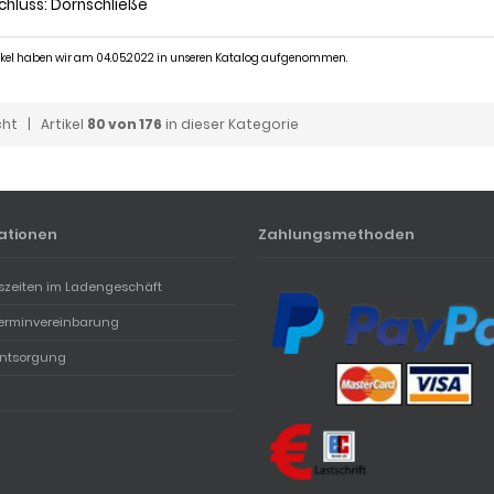
schluss: Dornschließe
tikel haben wir am 04.05.2022 in unseren Katalog aufgenommen.
cht
| Artikel
80 von 176
in dieser Kategorie
ationen
Zahlungsmethoden
szeiten im Ladengeschäft
erminvereinbarung
entsorgung