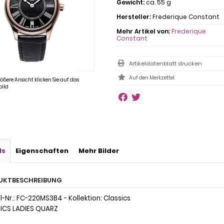
Gewicht:
ca. 55 g
Hersteller:
Frederique Constant
Mehr Artikel von:
Frederique
Constant
Artikeldatenblatt drucken
rößere Ansicht klicken Sie auf das
ild
ls
Eigenschaften
Mehr Bilder
UKTBESCHREIBUNG
-Nr.: FC-220MS3B4 - Kollektion: Classics
ICS LADIES QUARZ