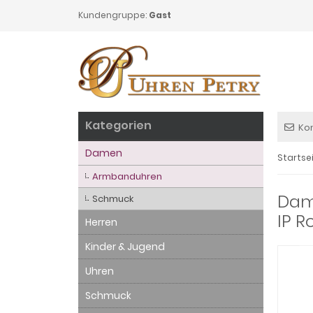
Kundengruppe:
Gast
Kategorien
Ko
Damen
Startse
Armbanduhren
Dame
Schmuck
IP R
Herren
Kinder & Jugend
Uhren
Schmuck