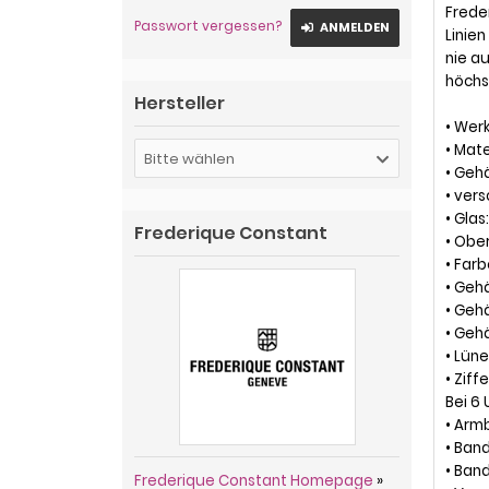
Frede
Passwort vergessen?
ANMELDEN
Linien
nie a
höchs
Hersteller
• Wer
• Mate
Bitte wählen
• Gehä
• ver
• Glas
Frederique Constant
• Obe
• Farb
• Geh
• Geh
• Geh
• Lün
• Zif
Bei 6 
• Arm
• Band
• Ban
Frederique Constant Homepage
»