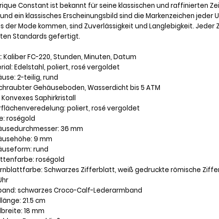
rique Constant ist bekannt für seine klassischen und raffinierten
 und ein klassisches Erscheinungsbild sind die Markenzeichen jeder U
us der Mode kommen, sind Zuverlässigkeit und Langlebigkeit. Jeder 
ten Standards gefertigt.
k: Kaliber FC-220, Stunden, Minuten, Datum
rial: Edelstahl, poliert, rosé vergoldet
use: 2-teilig, rund
schraubter Gehäuseboden, Wasserdicht bis 5 ATM
: Konvexes Saphirkristall
rflächenveredelung: poliert, rosé vergoldet
e: roségold
äusedurchmesser: 36 mm
äusehöhe: 9 mm
äuseform: rund
ettenfarbe: roségold
fernblattfarbe: Schwarzes Zifferblatt, weiß gedruckte römische Zif
Uhr
band: schwarzes Croco-Calf-Lederarmband
länge: 21.5 cm
dbreite: 18 mm