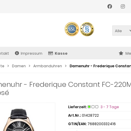
Alle
ntakt
Impressum
Kasse
Me
ite
Damen
Armbanduhren
Damenuhr - Frederique Constant
nuhr - Frederique Constant FC-220MB
osé
Lieferzeit:
3 - 7 Tage
Art.Nr.:
01428722
GTIN/EAN:
7688200332416