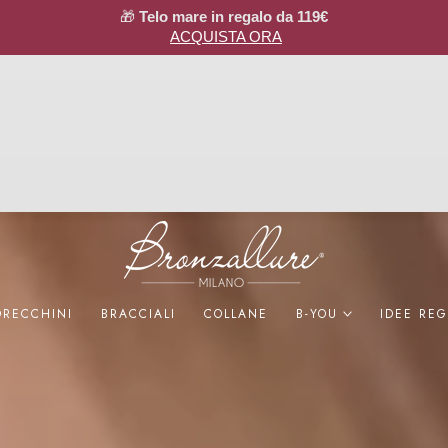
🎁
Telo mare in regalo da 119€
ACQUISTA ORA
ORECCHINI
BRACCIALI
COLLANE
B-YOU
IDEE RE
ta la tua